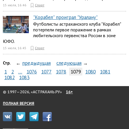
15 июля, 16:46
Спорт
"Корабел" проиграл "Уралану"
Футболисты астраханского клуба "Корабел"
потерпели первое поражение в рамках
любительского первенства России в зоне
ЮФО.
15 июля, 16:45
Спорт
←
предыдущая
следующая
→
Стр.
1
2
…
1076
1077
1078
1079
1080
1081
1082
1083
© 1997—2026, «АСТРАХАНЬ.РУ»
16+
ПОЛНАЯ ВЕРСИЯ