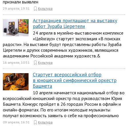
признали выявлен
29 апреля, 19:31
Культура
Астраханцев приглашают на выставку
работ Зураба Церетели
24 апреля в музейно-выставочном комплексе
«Цейхгауз» стартует экспозиция «В поисках
радости». На выставке будут представлены работы Зураба
Церетели и других современных художников, являющихся
академиками Российской академии художеств.&
16 апреля, 10:51
Культура
Стартует всероссийский отбор
в юношеский симфонический оркестр
Башмета
10 апреля начинается национальный отбор во
всероссийский юношеский оркестр под руководством Юрия
Башмета. Конкурс пройдет в 26 городах России в офлайн и
онлайн-форматах. По его итогам молодые музыканты
получат возможность заявить о себе на профессионально
09 апреля, 16:31
Культура