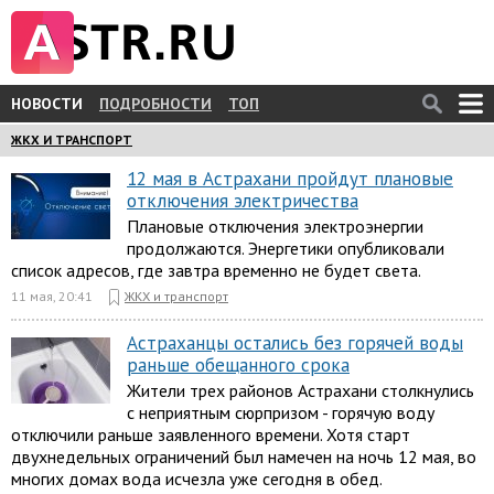
НОВОСТИ
ПОДРОБНОСТИ
ТОП
ЖКХ И ТРАНСПОРТ
12 мая в Астрахани пройдут плановые
отключения электричества
Плановые отключения электроэнергии
продолжаются. Энергетики опубликовали
список адресов, где завтра временно не будет света.
11 мая, 20:41
ЖКХ и транспорт
Астраханцы остались без горячей воды
раньше обещанного срока
Жители трех районов Астрахани столкнулись
с неприятным сюрпризом - горячую воду
отключили раньше заявленного времени. Хотя старт
двухнедельных ограничений был намечен на ночь 12 мая, во
многих домах вода исчезла уже сегодня в обед.