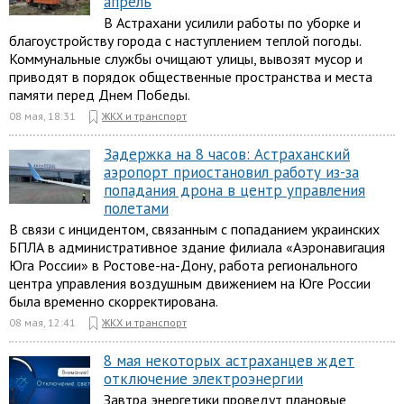
апрель
В Астрахани усилили работы по уборке и
благоустройству города с наступлением теплой погоды.
Коммунальные службы очищают улицы, вывозят мусор и
приводят в порядок общественные пространства и места
памяти перед Днем Победы.
08 мая, 18:31
ЖКХ и транспорт
Задержка на 8 часов: Астраханский
аэропорт приостановил работу из-за
попадания дрона в центр управления
полетами
В связи с инцидентом, связанным с попаданием украинских
БПЛА в административное здание филиала «Аэронавигация
Юга России» в Ростове-на-Дону, работа регионального
центра управления воздушным движением на Юге России
была временно скорректирована.
08 мая, 12:41
ЖКХ и транспорт
8 мая некоторых астраханцев ждет
отключение электроэнергии
Завтра энергетики проведут плановые