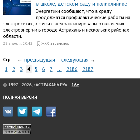
в школе, детском саду и поликлинике
Энергетики сообщают, что в среду
продолжатся профилактические работы на
электросетях, в связи с чем запланированы отключения
электроэнергии в городе Астрахань и нескольких районах
области.
28 апреля, 20:42
ЖКХ и транспорт
←
предыдущая
следующая
→
Стр.
1
2
3
4
5
6
7
…
2186
2187
© 1997—2026, «АСТРАХАНЬ.РУ»
16+
ПОЛНАЯ ВЕРСИЯ