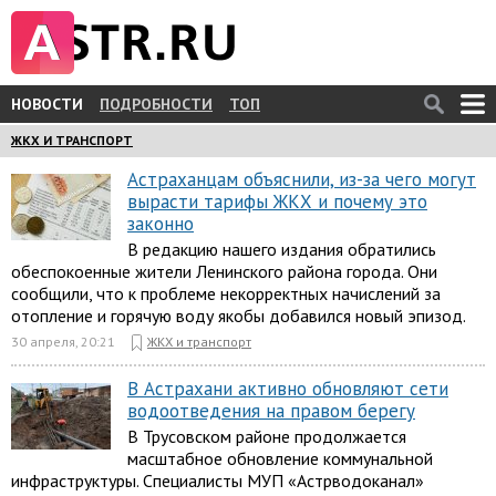
НОВОСТИ
ПОДРОБНОСТИ
ТОП
ЖКХ И ТРАНСПОРТ
Астраханцам объяснили, из-за чего могут
вырасти тарифы ЖКХ и почему это
законно
В редакцию нашего издания обратились
обеспокоенные жители Ленинского района города. Они
сообщили, что к проблеме некорректных начислений за
отопление и горячую воду якобы добавился новый эпизод.
30 апреля, 20:21
ЖКХ и транспорт
В Астрахани активно обновляют сети
водоотведения на правом берегу
В Трусовском районе продолжается
масштабное обновление коммунальной
инфраструктуры. Специалисты МУП «Астрводоканал»