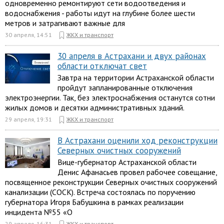
одновременно ремонтируют сети водоотведения и
водоснабжения - работы идут на глубине более шести
метров и затрагивают важные для
30 апреля, 14:51
ЖКХ и транспорт
30 апреля в Астрахани и двух районах
области отключат свет
Завтра на территории Астраханской области
пройдут запланированные отключения
электроэнергии. Так, без электроснабжения останутся сотни
жилых домов и десятки административных зданий.
29 апреля, 19:31
ЖКХ и транспорт
В Астрахани оценили ход реконструкции
Северных очистных сооружений
Вице-губернатор Астраханской области
Денис Афанасьев провел рабочее совещание,
посвященное реконструкции Северных очистных сооружений
канализации (СОСК). Встреча состоялась по поручению
губернатора Игоря Бабушкина в рамках реализации
инцидента №55 «О
29 апреля, 16:31
ЖКХ и транспорт