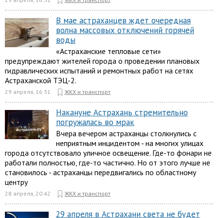
В мае астраханцев ждет очередная
волна массовых отключений горячей
воды
«Астраханские тепловые сети»
предупреждают жителей города о проведении плановых
гидравлических испытаний и ремонтных работ на сетях
Астраханской ТЭЦ-2.
29 апреля, 16:31
ЖКХ и транспорт
Накануне Астрахань стремительно
погружалась во мрак
Вчера вечером астраханцы столкнулись с
неприятным инцидентом - на многих улицах
города отсутствовало уличное освещение. Где-то фонари не
работали полностью, где-то частично. Но от этого лучше не
становилось - астраханцы передвигались по областному
центру
28 апреля, 20:42
ЖКХ и транспорт
29 апреля в Астрахани света не будет