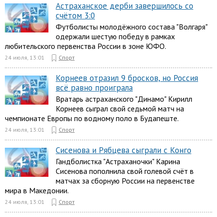
Астраханское дерби завершилось со
счётом 3:0
Футболисты молодёжного состава "Волгаря"
одержали шестую победу в рамках
любительского первенства России в зоне ЮФО.
24 июля, 13:01
Спорт
Корнеев отразил 9 бросков, но Россия
всё равно проиграла
Вратарь астраханского "Динамо" Кирилл
Корнеев сыграл свой седьмой матч на
чемпионате Европы по водному поло в Будапеште.
24 июля, 13:01
Спорт
Сисенова и Рябцева сыграли с Конго
Гандболистка "Астраханочки" Карина
Сисенова пополнила свой голевой счёт в
матчах за сборную России на первенстве
мира в Македонии.
24 июля, 13:01
Спорт