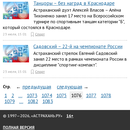
Танцоры – без наград в Краснодаре
Астраханский дуэт Алексей Власов – Алёна
Тихоненко занял 17 место на Всероссийском
турнире по спортивным танцам категории "Б",
который состоялся в Краснодаре.
23 июля, 15:01
Спорт
Садовский – 22-й на чемпионате России
Астраханский стрелок Евгений Садовский
занял 22 место в рамках чемпионата России в
дисциплине "спортинг-компакт".
23 июля, 15:01
Спорт
←
предыдущая
следующая
→
Стр.
1
2
…
1073
1074
1075
1076
1077
1078
1079
…
1082
1083
© 1997—2026, «АСТРАХАНЬ.РУ»
16+
ПОЛНАЯ ВЕРСИЯ