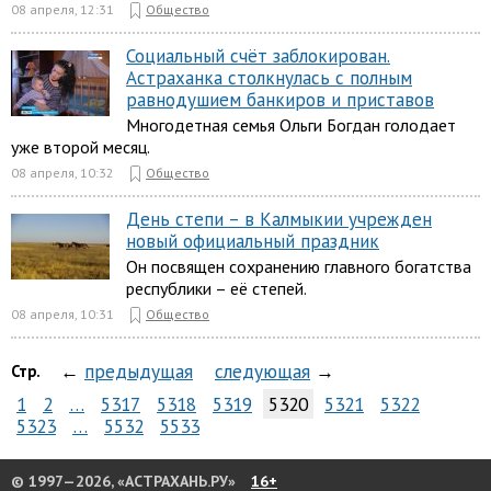
08 апреля, 12:31
Общество
Социальный счёт заблокирован.
Астраханка столкнулась с полным
равнодушием банкиров и приставов
Многодетная семья Ольги Богдан голодает
уже второй месяц.
08 апреля, 10:32
Общество
День степи – в Калмыкии учрежден
новый официальный праздник
Он посвящен сохранению главного богатства
республики – её степей.
08 апреля, 10:31
Общество
←
предыдущая
следующая
→
Стр.
1
2
…
5317
5318
5319
5320
5321
5322
5323
…
5532
5533
© 1997—2026, «АСТРАХАНЬ.РУ»
16+