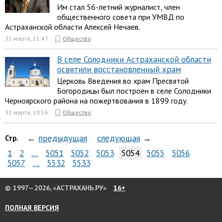
Им стал 56-летний журналист, член
общественного совета при УМВД по
Астраханской области Алексей Нечаев.
31 марта, 11:47
Общество
В селе Солодники Астраханской области
освятили восстановленный храм
Церковь Введения во храм Пресвятой
Богородицы был построен в селе Солодники
Черноярского района на пожертвования в 1899 году.
31 марта, 10:16
Общество
←
предыдущая
следующая
→
Стр.
1
2
…
5051
5052
5053
5054
5055
5056
5057
…
5532
5533
© 1997—2026, «АСТРАХАНЬ.РУ»
16+
ПОЛНАЯ ВЕРСИЯ