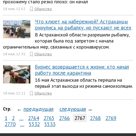
прохожему стало резко плохо: он начал
18 мая, 12:52
Общество
Что клюет на набережной? Астраханцы
ринулись на рыбалку, но пускают не всех
В Астраханской области разрешили рыбалку,
которая была под запретом с начала
ограничительных мер, связанных с коронавирусом.
18 мая, 12:31
Общество
Бизнес возвращается к жизни: кто начал
работу после карантина
16 мая Астраханская область перешла на
первый этап выхода из режима самоизоляции.
18 мая, 12:11
Общество
←
предыдущая
следующая
→
Стр.
1
2
…
2764
2765
2766
2767
2768
2769
2770
…
5532
5533