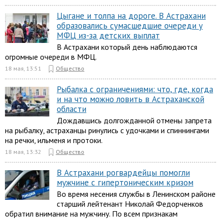
Цыгане и толпа на дороге. В Астрахани
образовались сумасшедшие очереди у
МФЦ из-за детских выплат
В Астрахани который день наблюдаются
огромные очереди в МФЦ.
18 мая, 13:51
Общество
Рыбалка с ограничениями: что, где, когда
и на что можно ловить в Астраханской
области
Дождавшись долгожданной отмены запрета
на рыбалку, астраханцы ринулись с удочками и спиннингами
на речки, ильменя и протоки.
18 мая, 13:32
Общество
В Астрахани рогвардейцы помогли
мужчине с гипертоническим кризом
Во время несения службы в Ленинском районе
старший лейтенант Николай Федорченков
обратил внимание на мужчину. По всем признакам