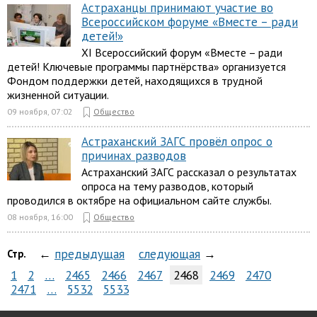
Астраханцы принимают участие во
Всероссийском форуме «Вместе – ради
детей!»
XI Всероссийский форум «Вместе – ради
детей! Ключевые программы партнёрства» организуется
Фондом поддержки детей, находящихся в трудной
жизненной ситуации.
09 ноября, 07:02
Общество
Астраханский ЗАГС провёл опрос о
причинах разводов
Астраханский ЗАГС рассказал о результатах
опроса на тему разводов, который
проводился в октябре на официальном сайте службы.
08 ноября, 16:00
Общество
←
предыдущая
следующая
→
Стр.
1
2
…
2465
2466
2467
2468
2469
2470
2471
…
5532
5533