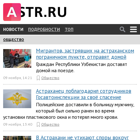
НОВОСТИ
ПОДРОБНОСТИ
ТОП
ОБЩЕСТВО
Мигрантов, застрявших на астраханском
пограничном пункте, отправят домой
Граждан Республики Узбекистан доставят
домой на поезде.
09 ноября, 14:21
Общество
Астраханец поблагодарил сотрудников
Госавтоинспекции за своё спасение
Полицейские доставили в больницу мужчину,
который был сильно ранен во время
установки пластикового окна и потерял много крови.
09 ноября, 13:40
Общество
В Астрахани не утихают споры вокруг