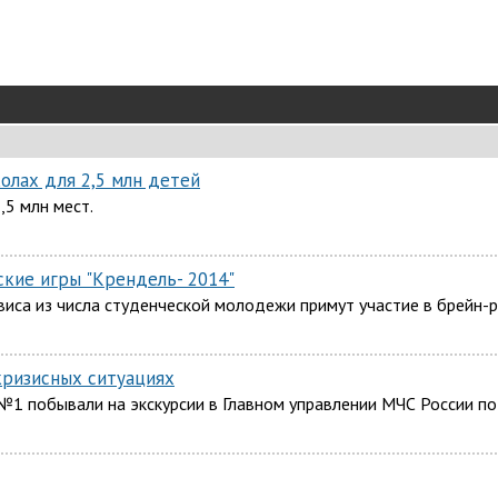
олах для 2,5 млн детей
,5 млн мест.
кие игры "Крендель- 2014"
иса из числа студенческой молодежи примут участие в брейн-р
кризисных ситуациях
№1 побывали на экскурсии в Главном управлении МЧС России по