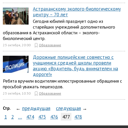
Астраханскому эколого-биологическому
центру – 70 лет
Сегодня юбилей празднует одно из
старейших учреждений дополнительного
образования в Астраханской области – эколого-
биологический центр.
23 октября, 20:00
Образование
Дорожные полицейские совместно с
учащимися средней школы провели
акцию «Водитель, будь внимателен на
дороге!»
Ребята вручили водителям иллюстрированные обращения с
просьбой уважать пешеходов.
23 октября, 10:30
Образование
←
предыдущая
следующая
→
Стр.
1
2
…
474
475
476
477
478