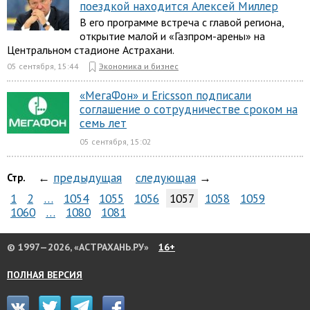
поездкой находится Алексей Миллер
В его программе встреча с главой региона,
открытие малой и «Газпром-арены» на
Центральном стадионе Астрахани.
05 сентября, 15:44
Экономика и бизнес
«МегаФон» и Ericsson подписали
соглашение о сотрудничестве сроком на
семь лет
05 сентября, 15:02
←
предыдущая
следующая
→
Стр.
1
2
…
1054
1055
1056
1057
1058
1059
1060
…
1080
1081
© 1997—2026, «АСТРАХАНЬ.РУ»
16+
ПОЛНАЯ ВЕРСИЯ