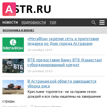
НОВОСТИ
ПОДРОБНОСТИ
ТОП
ЭКОНОМИКА И БИЗНЕС
«МегаФон» укрепил сеть и приготовил
подарки ко Дню города Астрахани
18 сентября, 10:53
ВТБ предоставил банку ВТБ (Казахстан)
субординированный кредит
18 сентября, 10:50
В Астраханской области завершается
уборка риса
Крестьяне торопятся - не за горами сезон
дождей и все силы нацелены на завершение
страды.
18 сентября, 10:16
Экономика и бизнес