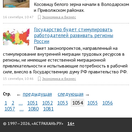
Косовицу белого зерна начали в Володарском
и Приволжском районах.
16 сентября, 10:47
Экономика и бизнес
Государство будет стимулировать
работодателей развивать регионы
России
Пакет законопроектов, направленный на
стимулирование внутренней миграции трудовых ресурсов в
регионы, не имеющие естественной миграционной
привлекательности и испытывающие потребность в рабочей
силе, внесло в Государственную думу РФ правительство РФ.
15 сентября, 10:46
Экономика и бизнес
←
предыдущая
следующая
→
Стр.
1
2
…
1051
1052
1053
1054
1055
1056
1057
…
1080
1081
© 1997—2026, «АСТРАХАНЬ.РУ»
16+