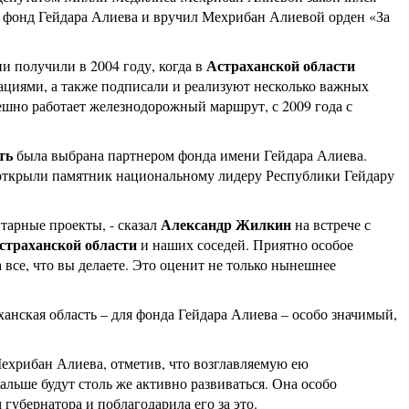
 фонд Гейдара Алиева и вручил Мехрибан Алиевой орден «За
Астраханской области
 получили в 2004 году, когда в
ациями, а также подписали и реализуют несколько важных
ешно работает железнодорожный маршрут, с 2009 года с
ть
была выбрана партнером фонда имени Гейдара Алиева.
открыли памятник национальному лидеру Республики Гейдару
Александр Жилкин
тарные проекты, - сказал
на встрече с
страханской области
и наших соседей. Приятно особое
 все, что вы делаете. Это оценит не только нынешнее
анская область – для фонда Гейдара Алиева – особо значимый,
ехрибан Алиева, отметив, что возглавляемую ею
льше будут столь же активно развиваться. Она особо
губернатора и поблагодарила его за это.