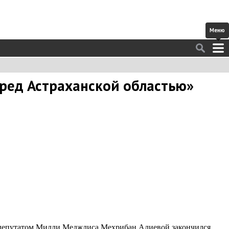
еред Астраханской областью»
, депутатом Милли Меджлиса Мехрибан Алиевой закончился