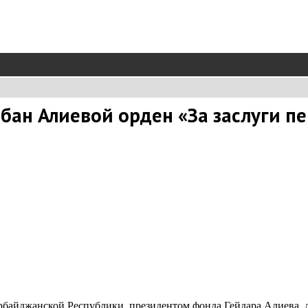
ан Алиевой орден «За заслуги п
ербайджанской Республики, президентом фонда Гейдара Алиева