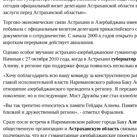
сегодня официальный визит делегации Астраханской области 
заслуги перед Астраханской областью».
Торгово-экономические связи Астрахани и Азербайджана имею
побывала с официальным визитом делегация прикаспийского со
документов о сотрудничестве. С начала 2000-х годов открыто
коротким перерывом действует авиалиния.
Однако особое звучание астрахано-азербайджанские гуманитар
губернато
Начиная с 27 октября 2010 года, когда в Астрахани
Алиеву, в регионе при поддержке фонда появилось несколько
«Хочу поблагодарить всю вашу команду за конструктивную ра
главой исполнительной власти Наримановского района Баку 
отношение азербайджанского президента к региону. Я передаю 
поколение, но и последующие. Мост Дружбы уже стал излюбл
«Вы так трепетно относитесь к памяти Гейдара Алиева. Памятн
близкий и дружественный регион», - отметил Фарзалиев.
Але
Сразу после встречи в Наримановском районе города Баку
Астраханскую область
общественную организацию и
связыва
подчеркнула, что все гуманитарные азербайджанские проекты в