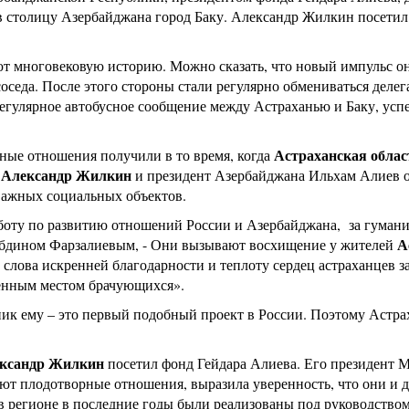
в столицу Азербайджана город Баку. Александр Жилкин посетил
т многовековую историю. Можно сказать, что новый импульс они
седа. После этого стороны стали регулярно обмениваться делег
 регулярное автобусное сообщение между Астраханью и Баку, усп
Астраханская облас
ные отношения получили в то время, когда
р Александр Жилкин
и президент Азербайджана Ильхам Алиев 
 важных социальных объектов.
боту по развитию отношений России и Азербайджана, за гумани
А
Абдином Фарзалиевым, - Они вызывают восхищение у жителей
слова искренней благодарности и теплоту сердец астраханцев за
енным местом брачующихся».
ик ему – это первый подобный проект в России. Поэтому Астрах
ксандр Жилкин
посетил фонд Гейдара Алиева. Его президент М
ют плодотворные отношения, выразила уверенность, что они и да
 регионе в последние годы были реализованы под руководством 