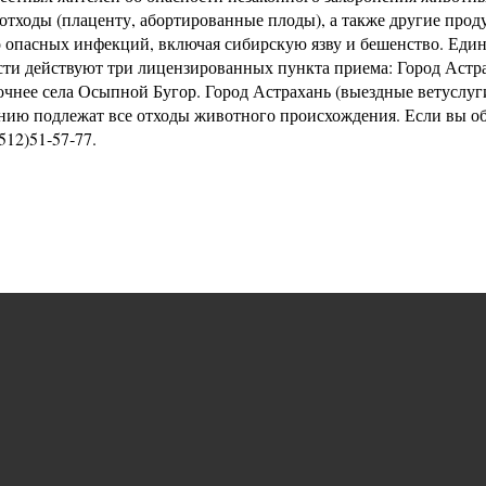
ходы (плаценту, абортированные плоды), а также другие продук
о опасных инфекций, включая сибирскую язву и бешенство. Еди
ти действуют три лицензированных пункта приема: Город Астра
чнее села Осыпной Бугор. Город Астрахань (выездные ветуслуги
иганию подлежат все отходы животного происхождения. Если вы
512)51‐57‐77.