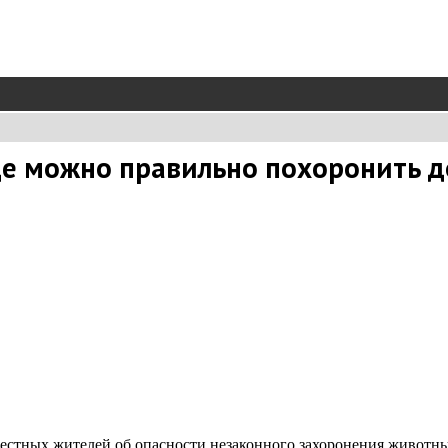
где можно правильно похоронить
стных жителей об опасности незаконного захоронения животных