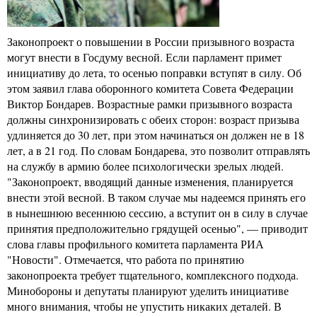
Законопроект о повышении в России призывного возраста
могут внести в Госдуму весной. Если парламент примет
инициативу до лета, то осенью поправки вступят в силу. Об
этом заявил глава оборонного комитета Совета Федерации
Виктор Бондарев. Возрастные рамки призывного возраста
должны синхронизировать с обеих сторон: возраст призыва
удлиняется до 30 лет, при этом начинаться он должен не в 18
лет, а в 21 год. По словам Бондарева, это позволит отправлять
на службу в армию более психологически зрелых людей.
"Законопроект, вводящий данные изменения, планируется
внести этой весной. В таком случае мы надеемся принять его
в нынешнюю весеннюю сессию, а вступит он в силу в случае
принятия предположительно грядущей осенью", — приводит
слова главы профильного комитета парламента РИА
"Новости". Отмечается, что работа по принятию
законопроекта требует тщательного, комплексного подхода.
Минобороны и депутаты планируют уделить инициативе
много внимания, чтобы не упустить никаких деталей. В