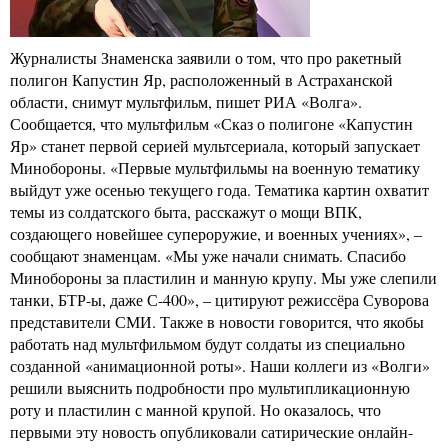
Журналисты Знаменска заявили о том, что про ракетный
полигон Капустин Яр, расположенный в Астраханской
области, снимут мультфильм, пишет РИА «Волга».
Сообщается, что мультфильм «Сказ о полигоне «Капустин
Яр» станет первой серией мультсериала, который запускает
Минобороны. «Первые мультфильмы на военную тематику
выйдут уже осенью текущего года. Тематика картин охватит
темы из солдатского быта, расскажут о мощи ВПК,
создающего новейшее супероружие, и военных учениях», –
сообщают знаменцам. «Мы уже начали снимать. Спасибо
Минобороны за пластилин и манную крупу. Мы уже слепили
танки, БТР-ы, даже С-400», – цитируют режиссёра Суворова
представители СМИ. Также в новости говорится, что якобы
работать над мультфильмом будут солдаты из специально
созданной «анимационной роты». Наши коллеги из «Волги»
решили выяснить подробности про мультипликационную
роту и пластилин с манной крупой. Но оказалось, что
первыми эту новость опубликовали сатирические онлайн-