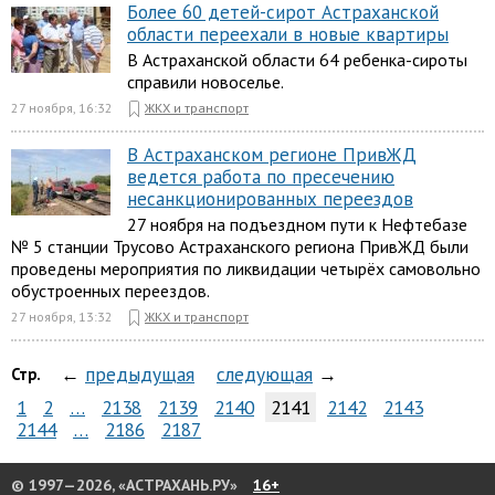
Более 60 детей-сирот Астраханской
области переехали в новые квартиры
В Астраханской области 64 ребенка-сироты
справили новоселье.
27 ноября, 16:32
ЖКХ и транспорт
В Астраханском регионе ПривЖД
ведется работа по пресечению
несанкционированных переездов
27 ноября на подъездном пути к Нефтебазе
№ 5 станции Трусово Астраханского региона ПривЖД были
проведены мероприятия по ликвидации четырёх самовольно
обустроенных переездов.
27 ноября, 13:32
ЖКХ и транспорт
←
предыдущая
следующая
→
Стр.
1
2
…
2138
2139
2140
2141
2142
2143
2144
…
2186
2187
© 1997—2026, «АСТРАХАНЬ.РУ»
16+