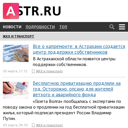
НОВОСТИ
ПОДРОБНОСТИ
ТОП
ЖКХ И ТРАНСПОРТ
Все о капремонте: в Астрахани создается
центр поддержки собственников
В Астраханской области появятся центры
поддержки собственников.
03 марта, 17:31
ЖКХ и транспорт
Бесплатную приватизацию продлили на
год. Осторожно, опсано для жителей
ветхого и аварийного фонда
«Газета Волга» пообщалась с экспертами по
поводу закона о продлении на год бесплатной приватизации
жилья, который подписал президент России Владимир
Путин.
03 марта, 09:30
ЖКХ и транспорт