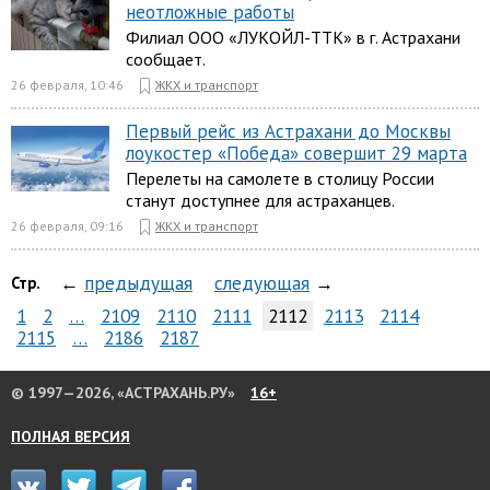
неотложные работы
Филиал ООО «ЛУКОЙЛ-ТТК» в г. Астрахани
сообщает.
26 февраля, 10:46
ЖКХ и транспорт
Первый рейс из Астрахани до Москвы
лоукостер «Победа» совершит 29 марта
Перелеты на самолете в столицу России
станут доступнее для астраханцев.
26 февраля, 09:16
ЖКХ и транспорт
←
предыдущая
следующая
→
Стр.
1
2
…
2109
2110
2111
2112
2113
2114
2115
…
2186
2187
© 1997—2026, «АСТРАХАНЬ.РУ»
16+
ПОЛНАЯ ВЕРСИЯ