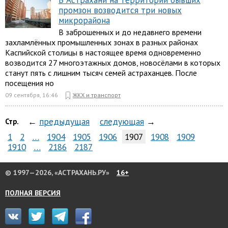
В Астрахани на территории бывших
промзон возводится три новых
микрорайона
В заброшенных и до недавнего времени
захламлённых промышленных зонах в разных районах
Каспийской столицы в настоящее время одновременно
возводится 27 многоэтажных домов, новосёлами в которых
станут пять с лишним тысяч семей астраханцев. После
посещения но
09 сентября, 16:46
ЖКХ и транспорт
←
предыдущая
следующая
→
Стр.
1
2
…
1904
1905
1906
1907
1908
1909
1910
…
2186
2187
© 1997—2026, «АСТРАХАНЬ.РУ»
16+
ПОЛНАЯ ВЕРСИЯ