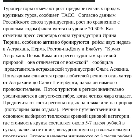
Туроператоры отмечают рост предварительных продаж
круизных туров, сообщает ТАСС. Согласно данным
Российского союза туриндустрии, рост по сравнению с
прошлым годом фиксируется на уровне 20-30%. Как
отметила пресс-секретарь союза туриндустрии Ирина
Тюрина, особенно активно бронируются рейсы двух недель
в Астрахань, Пермь, Ростов-на-Дону и Елабугу. "Круиз
Астрахань-Пермь-Кама интересен туристам красивой
природой - она отличается от волжской" - сообщила
представитель астраханской туриндустрии Ольга Асякина.
Популярным считается среди любителей речного отдыха тур
от Астрахани до Санкт-Петербурга, павда он намного
продолжительнее. Поток туристов в регион значительно
увеличивается в августе-сентябре, когда летняя жара спадает.
Предпочитают гости региона отдых на пляже или на природе
(популярны базы отдыха). Речные путешественники в
основном выбирают теплоходы средней ценовой категории,
где стоимость круиза составляет около 5-7 тысяч рублей в
сутки, включая питание, экскурсионную и развлекательную
программы. Эконом-варианты начинаются от 3 тысяч рублей