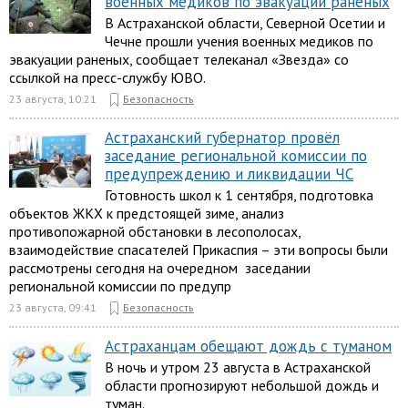
военных медиков по эвакуации раненых
В Астраханской области, Северной Осетии и
Чечне прошли учения военных медиков по
эвакуации раненых, сообщает телеканал «Звезда» со
ссылкой на пресс-службу ЮВО.
23 августа, 10:21
Безопасность
Астраханский губернатор провёл
заседание региональной комиссии по
предупреждению и ликвидации ЧС
Готовность школ к 1 сентября, подготовка
объектов ЖКХ к предстоящей зиме, анализ
противопожарной обстановки в лесополосах,
взаимодействие спасателей Прикаспия – эти вопросы были
рассмотрены сегодня на очередном заседании
региональной комиссии по предупр
23 августа, 09:41
Безопасность
Астраханцам обещают дождь с туманом
В ночь и утром 23 августа в Астраханской
области прогнозируют небольшой дождь и
туман.