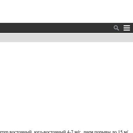
етер восточный, юго-восточный 4-7 м/с, днем порывы до 15 м/