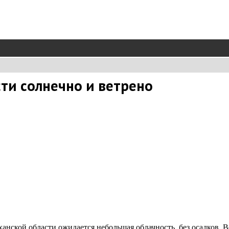
сти солнечно и ветрено
анской области ожидается небольшая облачность, без осадков. В