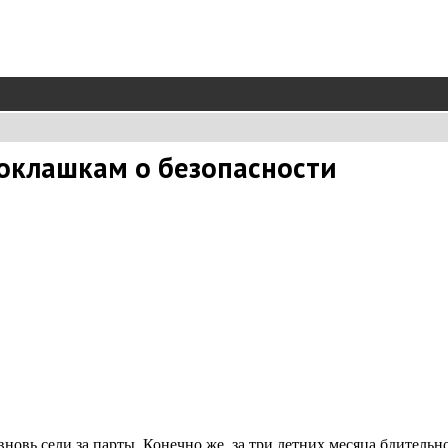
воклашкам о безопасности
вь сели за парты. Конечно же, за три летних месяца бдительнос