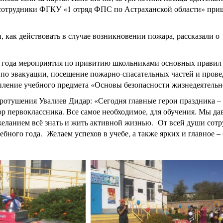
 сотрудники ФГКУ «1 отряд ФПС по Астраханской области» при
 как действовать в случае возникновении пожара, рассказали о
 года мероприятия по привитию школьниками основных правил 
и по эвакуации, посещение пожарно-спасательных частей и про
пление учебного предмета «Основы безопасности жизнедеятельн
отушения Увалиев Дидар: «Сегодня главные герои праздника – пе
р первоклассника. Все самое необходимое, для обучения. Мы дав
желанием всё знать и жить активной жизнью. От всей души сот
ебного года. Желаем успехов в учебе, а также ярких и главное –