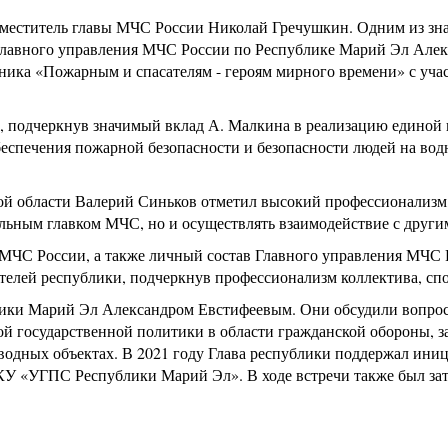
аместитель главы МЧС России Николай Гречушкин. Одним из зна
лавного управления МЧС России по Республике Марий Эл Алекс
ика «Пожарным и спасателям - героям мирного времени» с учас
 подчеркнув значимый вклад А. Малкина в реализацию единой 
беспечения пожарной безопасности и безопасности людей на во
й области Валерий Синьков отметил высокий профессионализм,
альным главком МЧС, но и осуществлять взаимодействие с други
МЧС России, а также личный состав Главного управления МЧС 
телей республики, подчеркнув профессионализм коллектива, сп
лики Марий Эл Александром Евстифеевым. Они обсудили вопрос
й государственной политики в области гражданской обороны, з
 водных объектах. В 2021 году Глава республики поддержал ин
КУ «УГПС Республики Марий Эл». В ходе встречи также был затр