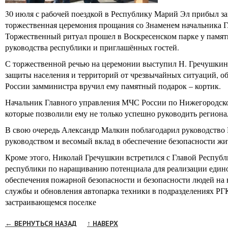
30 июля с рабочей поездкой в Республику Марий Эл прибыл з
торжественная церемония прощания со Знаменем начальника Г
Торжественный ритуал прошел в Воскресенском парке у памятн
руководства республики и приглашённых гостей.
С торжественной речью на церемонии выступил Н. Гречушкин,
защиты населения и территорий от чрезвычайных ситуаций, о
России замминистра вручил ему памятный подарок – кортик.
Начальник Главного управления МЧС России по Нижегородско
которые позволили ему не только успешно руководить регион
В свою очередь Александр Малкин поблагодарил руководство 
руководством и весомый вклад в обеспечение безопасности жи
Кроме этого, Николай Гречушкин встретился с Главой Респуб
республики по наращиванию потенциала для реализации едино
обеспечения пожарной безопасности и безопасности людей на
службы и обновления автопарка техники в подразделениях РГ
застраивающемся поселке
← ВЕРНУТЬСЯ НАЗАД
↑ НАВЕРХ