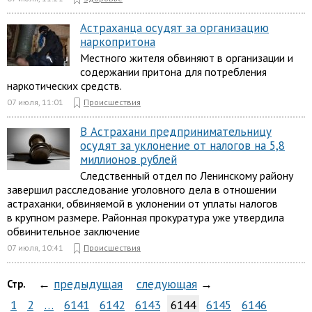
Астраханца осудят за организацию
наркопритона
Местного жителя обвиняют в организации и
содержании притона для потребления
наркотических средств.
07 июля, 11:01
Происшествия
В Астрахани предпринимательницу
осудят за уклонение от налогов на 5,8
миллионов рублей
Следственный отдел по Ленинскому району
завершил расследование уголовного дела в отношении
астраханки, обвиняемой в уклонении от уплаты налогов
в крупном размере. Районная прокуратура уже утвердила
обвинительное заключение
07 июля, 10:41
Происшествия
←
предыдущая
следующая
→
Стр.
1
2
…
6141
6142
6143
6144
6145
6146