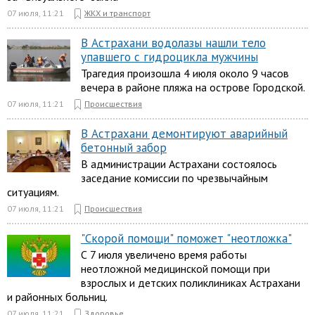
07 июля, 11:21
ЖКХ и транспорт
В Астрахани водолазы нашли тело
упавшего с гидроцикла мужчины
Трагедия произошла 4 июля около 9 часов
вечера в районе пляжа на острове Городской.
07 июля, 11:21
Происшествия
В Астрахани демонтируют аварийный
бетонный забор
В администрации Астрахани состоялось
заседание комиссии по чрезвычайным
ситуациям.
07 июля, 11:21
Происшествия
"Скорой помощи" поможет "неотложка"
С 7 июля увеличено время работы
неотложной медицинской помощи при
взрослых и детских поликлиниках Астрахани
и районных больниц.
07 июля, 11:21
Здоровье