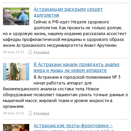
Астраханцам раскрыли секрет
долголетия
Сейчас в РФ идет Неделя здорового
долголетия. Как прожить не только долгую,
но и здоровую жизнь, нашему изданию рассказала ассистент
кафедры профилактической медицины и здорового образа
жизни Астраханского медуниверситета Анаит Арутюнян.
08 мая, 20:31
Здоровье
В Астрахани начали проводить анализ
жира и мышц на новом аппарате
В Астрахани в городской поликлинике № 3
начал работать аппарат для
биоимпедансного анализа состава тела. Новое
оборудование позволяет пациентам узнать точные данные о
мышечной массе, жировой ткани и уровне жидкости в
организме.
08 мая, 20:31
Здоровье
Астраханские поэты-фронтовики –