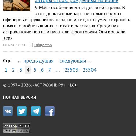
авторы строк, рожденных на войне
9 Мая - особенная дата для всей страны. В
этот день вспоминают не только солдат,
офицеров и тружеников тыла, но и тех, кто сумел сохранить
память о войне в книгах, стихах и рассказах. Среди них -
астраханские поэты и писатели-фронтовики. Они воевали,
теря
08 мая, 18:31
Общество
←
предыдущая
следующая
→
Стр.
1
2
3
4
5
6
7
…
25503
25504
© 1997—2026, «АСТРАХАНЬ.РУ»
16+
ПОЛНАЯ ВЕРСИЯ