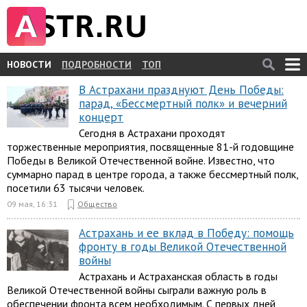
НОВОСТИ
ПОДРОБНОСТИ
ТОП
В Астрахани празднуют День Победы:
парад, «Бессмертный полк» и вечерний
концерт
Сегодня в Астрахани проходят
торжественные мероприятия, посвященные 81-й годовщине
Победы в Великой Отечественной войне. Известно, что
суммарно парад в центре города, а также бессмертный полк,
посетили 63 тысячи человек.
09 мая, 16:31
Общество
Астрахань и ее вклад в Победу: помощь
фронту в годы Великой Отечественной
войны
Астрахань и Астраханская область в годы
Великой Отечественной войны сыграли важную роль в
обеспечении фронта всем необходимым. С первых дней