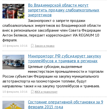
Во Владимирской области могут
запретить продажу слабоалкогольных
энергетиков
Законопроект о запрете продажи
слабоалкогольных энергетиков во Владимирской области
внес в региональное заксобрание член Совета Федерации
Антон Беляков, передает корреспондент ИА REGNUM 10
февраля.
10 февраля, 10:16
Закон и право
Минпромторг РФ субсидирует закупку
троллейбусов и трамваев в регионах
Целевые субсидии, выделяемые
министерством промышленности и торговли
России субъектам Федерации на закупку муниципального
автотранспорта на газомоторном топливе, будут
направлены также и на закупку троллейбусов и трамваев.
10 февраля, 10:16
ЖКХ и транспорт
Состояние оперативной обстановки за 9
февраля 2015 года