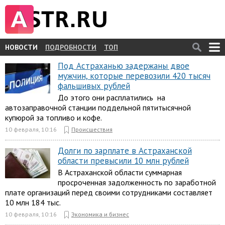
НОВОСТИ
ПОДРОБНОСТИ
ТОП
Под Астраханью задержаны двое
мужчин, которые перевозили 420 тысяч
фальшивых рублей
До этого они расплатились на
автозаправочной станции поддельной пятитысячной
купюрой за топливо и кофе.
10 февраля, 10:16
Происшествия
Долги по зарплате в Астраханской
области превысили 10 млн рублей
В Астраханской области суммарная
просроченная задолженность по заработной
плате организаций перед своими сотрудниками составляет
10 млн 184 тыс.
10 февраля, 10:16
Экономика и бизнес