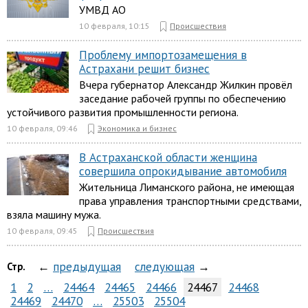
УМВД АО
10 февраля, 10:15
Происшествия
Проблему импортозамещения в
Астрахани решит бизнес
Вчера губернатор Александр Жилкин провёл
заседание рабочей группы по обеспечению
устойчивого развития промышленности региона.
10 февраля, 09:46
Экономика и бизнес
В Астраханской области женщина
совершила опрокидывание автомобиля
Жительница Лиманского района, не имеющая
права управления транспортными средствами,
взяла машину мужа.
10 февраля, 09:45
Происшествия
←
предыдущая
следующая
→
Стр.
1
2
…
24464
24465
24466
24467
24468
24469
24470
…
25503
25504