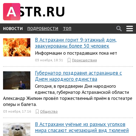
НОВОСТИ
ПОДРОБНОСТИ
ТОП
В Астрахани горит 9-этажный дом,
эвакуированы более 50 человек
Информации о пострадавших пока нет
03 ноября, 18:31
Происшествия
Губернатор поздравил астраханцев с
Днем народного единства
Сегодня, в преддверии Дня народного
единства, губернатор Астраханской области
Александр Жилкин провёл торжественный приём в гостеатре
оперы и балета.
03 ноября, 17:16
Общество
В Астрахани учёные из разных уголков
мира спасают исчезающий вид тюленей