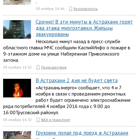
.
03 ноября, 16:46
Безопасность
Срочно! В эти минуты в Астрахани горят
два этажа многоэтажки. Жильцы
эвакуированы
Несколько минут назад в пресс-службе
областного главка МЧС сообщили КаспийИнфо о пожаре в
9-этажном доме на улице Набережная Приволжского
затона.
03 ноября, 16:32
Происшествия
В Астрахани 2 дня не будет света
«Астраханьэнерго» сообщает, что 4 и 7
ноября в связи с проведением ремонтных
работ будет ограничено электроснабжение
ряда потребителей:4 ноября 2016 года с 9:00 до
16:00Трусовский районул.
03 ноября, 16:32
ЖКХ и транспорт
Грузовик попал под поезд в Астрахани