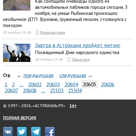
Как сообщили очевидцы одного из
автомобильных пабликов города сегодня, 3
ноября, на улице Рыбинская произошло
необычное ДТП: Грузовик, груженный песком, столкнулся с
поездом.
03 ноября, 15:48
Происшествия
Завтра в Астрахани пройдет митинг
Посвященный Дню народного единства
03 ноября, 15:48
Общество
←
предыдущая
следующая
→
Стр.
1
2
…
20602
20603
20604
20605
20606
20607
20608
…
25503
25504
© 1997—2026, «АСТРАХАНЬ.РУ»
16+
ПОЛНАЯ ВЕРСИЯ