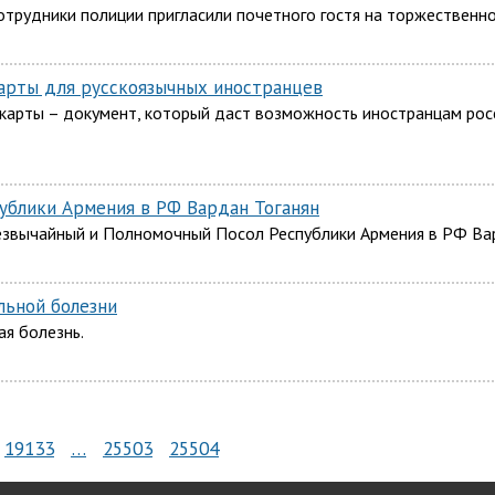
рудники полиции пригласили почетного гостя на торжественно
карты для русскоязычных иностранцев
н-карты – документ, который даст возможность иностранцам ро
ублики Армения в РФ Вардан Тоганян
езвычайный и Полномочный Посол Республики Армения в РФ Вар
льной болезни
ая болезнь.
19133
…
25503
25504