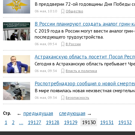
В преддверии 72-ой годовщины Дня Победы сот
06 мая, 10:10
Общество
В России планируют создать аналог грин-
С 2019 года в России могут ввести аналог гри
последующего трудоустройства.
06 мая, 09:54
В России
Астраханскую область посетит Посол Респ
Сегодня в Астраханскую область пребывает Чр
06 мая, 09:34
Власть и политика
Роспотребнадзор сообщил о новой смерте
В мире появилась новая неизвестная смертельн
06 мая, 09:34
Безопасность
←
предыдущая
следующая
→
Стр.
1
2
…
19127
19128
19129
19130
19131
19132