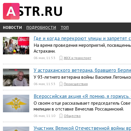
НОВОСТИ
ПОДРОБНОСТИ
ТОП
Где и когда перекроют улицы и запретят 
На время проведения мероприятий, посвященн
Астрахани.
06 мая, 11:53
ЖКХ и транспорт
У астраханского ветерана, бравшего Берл
У 93-летнего ветерана войны Василия Легонько
06 мая, 11:53
Происшествия
Всероссийская акция «Я помню, я горжусь. 
О своем отце рассказывает председатель Совет
милиции в отставке Вячеслав Россашинский.
06 мая, 11:10
Общество
Участник Великой Отечественной войны в