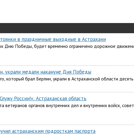
стоянки в праздничные выходные в Астрахани
ых Дню Победы, будет временно ограничено дорожное движение
ин, украли медали накануне Дня Победы
го, который брал Берлин, украли в Астраханской области десять
Служу России!»: Астраханская область
а ветеранов органов внутренних дел и внутренних войск, сове
ручил астраханским подросткам паспорта