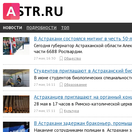
НОВОСТИ
ПОДРОБНОСТИ
ТОП
В Астрахани состоялся митинг в честь 50-
Сегодня губернатор Астраханской области Але
части 6688 Росгвардии.
27 мая, 16:30
Общество
Студентов приглашают в Астраханский би
В июне студентов биологических специальност
27 мая, 16:11
Образование
Астраханцев приглашают на органный конц
28 мая в 17 часов в Римско-католической церк
27 мая, 15:11
Культура
В Астрахани задержан браконьер, промыш
Накануне сотрудниками полиции в Астрахани з