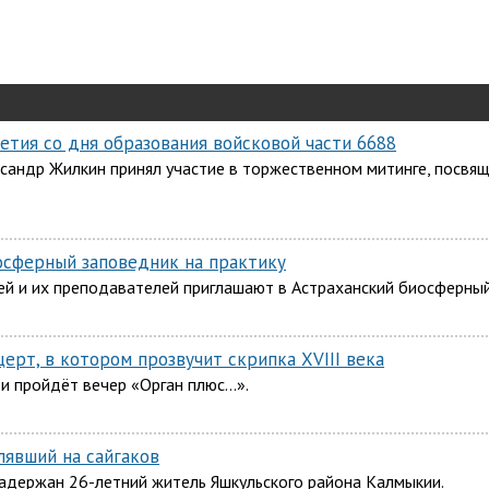
летия со дня образования войсковой части 6688
ксандр Жилкин принял участие в торжественном митинге, посв
осферный заповедник на практику
ей и их преподавателей приглашают в Астраханский биосферный
ерт, в котором прозвучит скрипка XVIII века
ви пройдёт вечер «Орган плюс…».
лявший на сайгаков
адержан 26-летний житель Яшкульского района Калмыкии.