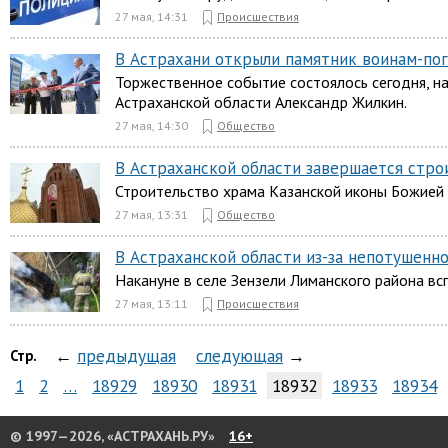
27 мая, 14:31
Происшествия
В Астрахани открыли памятник воинам-по
Торжественное событие состоялось сегодня, на
Астраханской области Александр Жилкин.
27 мая, 14:30
Общество
В Астраханской области завершается стр
Строительство храма Казанской иконы Божией
27 мая, 13:31
Общество
В Астраханской области из-за непотушенно
Накануне в селе Зензели Лиманского района вс
27 мая, 13:11
Происшествия
←
предыдущая
следующая
→
Стр.
1
2
…
18929
18930
18931
18932
18933
18934
© 1997—2026, «АСТРАХАНЬ.РУ»
16+