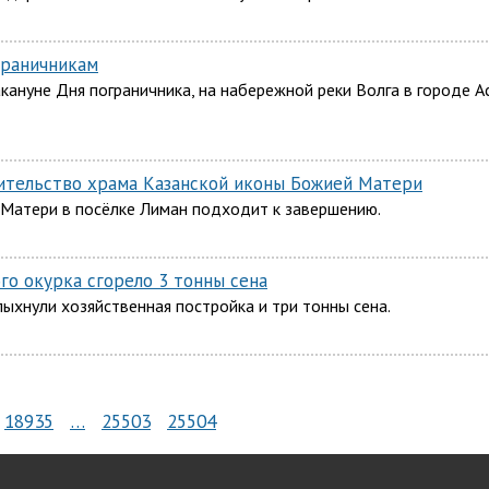
граничникам
кануне Дня пограничника, на набережной реки Волга в городе А
оительство храма Казанской иконы Божией Матери
 Матери в посёлке Лиман подходит к завершению.
го окурка сгорело 3 тонны сена
пыхнули хозяйственная постройка и три тонны сена.
18935
…
25503
25504