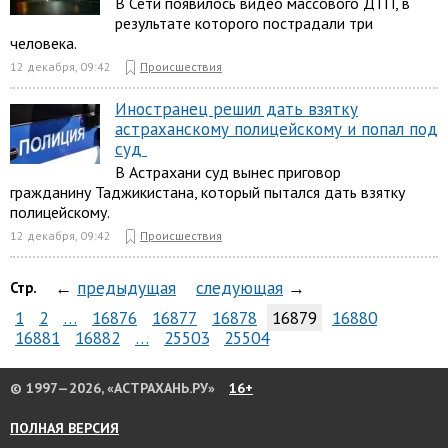
В Сети появилось видео массового ДТП, в
результате которого пострадали три
человека.
12 декабря, 09:42
Происшествия
Иностранец решил дать взятку
астраханскому полицейскому и попал под
суд
В Астрахани суд вынес приговор
гражданину Таджикистана, который пытался дать взятку
полицейскому.
12 декабря, 09:42
Происшествия
←
предыдущая
следующая
→
Стр.
1
2
…
16876
16877
16878
16879
16880
16881
16882
…
25503
25504
© 1997—2026, «АСТРАХАНЬ.РУ»
16+
ПОЛНАЯ ВЕРСИЯ