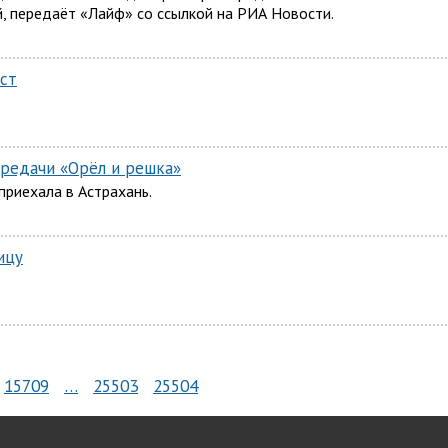
, передаёт «Лайф» со ссылкой на РИА Новости.
ст
ередачи «Орёл и решка»
приехала в Астрахань.
ицу
15709
…
25503
25504