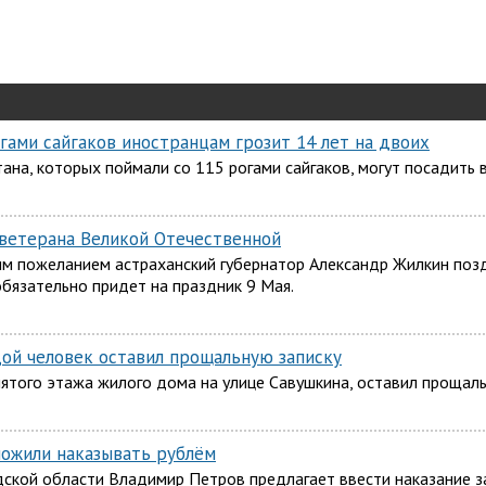
гами сайгаков иностранцам грозит 14 лет на двоих
ана, которых поймали со 115 рогами сайгаков, могут посадить в
 ветерана Великой Отечественной
аким пожеланием астраханский губернатор Александр Жилкин по
обязательно придет на праздник 9 Мая.
дой человек оставил прощальную записку
пятого этажа жилого дома на улице Савушкина, оставил прощал
ложили наказывать рублём
ской области Владимир Петров предлагает ввести наказание з