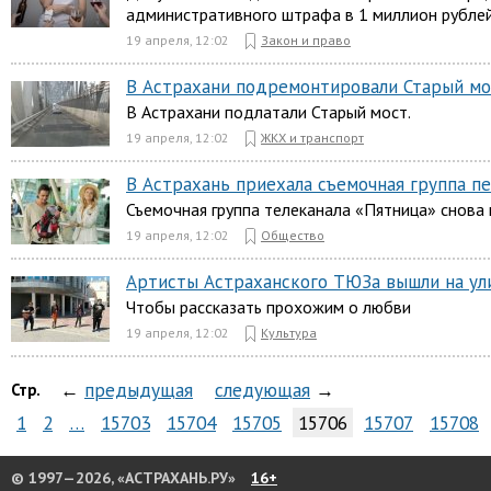
административного штрафа в 1 миллион рублей
19 апреля, 12:02
Закон и право
В Астрахани подремонтировали Старый мо
В Астрахани подлатали Старый мост.
19 апреля, 12:02
ЖКХ и транспорт
В Астрахань приехала съемочная группа п
Съемочная группа телеканала «Пятница» снова 
19 апреля, 12:02
Общество
Артисты Астраханского ТЮЗа вышли на ул
Чтобы рассказать прохожим о любви
19 апреля, 12:02
Культура
←
предыдущая
следующая
→
Стр.
1
2
…
15703
15704
15705
15706
15707
15708
© 1997—2026, «АСТРАХАНЬ.РУ»
16+