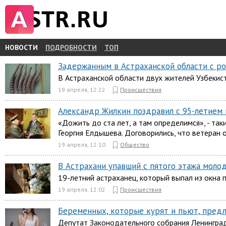
НОВОСТИ
ПОДРОБНОСТИ
ТОП
Задержанным в Астраханской области с ро
В Астраханской области двух жителей Узбекист
19 апреля, 12:22
Происшествия
Александр Жилкин поздравил с 95-летием
«Дожить до ста лет, а там определимся», - т
Георгия Елдышева. Договорились, что ветеран 
19 апреля, 12:10
Общество
В Астрахани упавший с пятого этажа моло
19-летний астраханец, который выпал из окна 
19 апреля, 12:02
Происшествия
Беременных, которые курят и пьют, пред
Депутат Законодательного собрания Ленинград