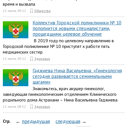
время и вызвала
22 июля, 09:12
Общество
Коллектив Городской поликлиники № 10
пополнится новыми специалистами,
прошедшими целевое обучение
В 2019 году по целевому направлению в
Городской поликлинике № 10 приступят к работе пять
медицинских сестер.
22 июля, 09:12
Здоровье
Гаджиева Нина Васильевна: «Гинекология
сегодня развивается семимильными
шагами»
Знакомьтесь, врач акушер-гинеколог,
заведующая гинекологическим отделением Клинического
родильного дома Астрахани – Нина Васильевна Гаджиева.
22 июля, 08:52
Здоровье
←
предыдущая
следующая
→
Стр.