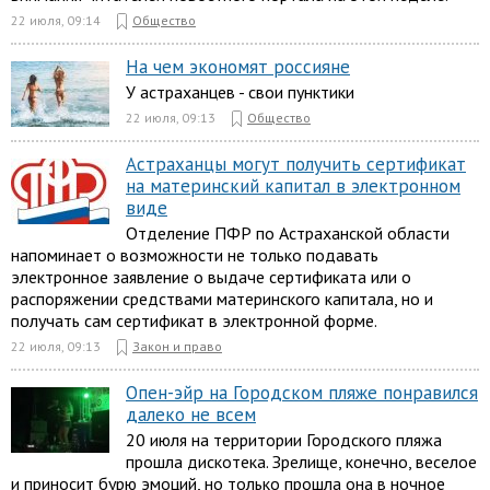
22 июля, 09:14
Общество
На чем экономят россияне
У астраханцев - свои пунктики
22 июля, 09:13
Общество
Астраханцы могут получить сертификат
на материнский капитал в электронном
виде
Отделение ПФР по Астраханской области
напоминает о возможности не только подавать
электронное заявление о выдаче сертификата или о
распоряжении средствами материнского капитала, но и
получать сам сертификат в электронной форме.
22 июля, 09:13
Закон и право
Опен-эйр на Городском пляже понравился
далеко не всем
20 июля на территории Городского пляжа
прошла дискотека. Зрелище, конечно, веселое
и приносит бурю эмоций, но только прошла она в ночное