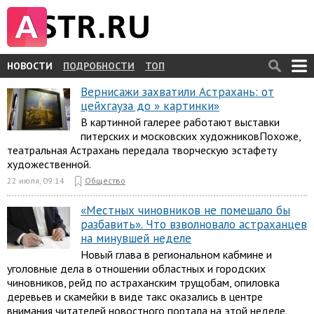
НОВОСТИ
ПОДРОБНОСТИ
ТОП
Вернисажи захватили Астрахань: от
цейхгауза до » картинки»
В картинной галерее работают выставки
питерских и московских художниковПохоже,
театральная Астрахань передала творческую эстафету
художественной.
22 июля, 09:14
Общество
«Местных чиновников не помешало бы
разбавить». Что взволновало астраханцев
на минувшей неделе
Новый глава в региональном кабмине и
уголовные дела в отношении областных и городских
чиновников, рейд по астраханским трущобам, опиловка
деревьев и скамейки в виде такс оказались в центре
внимания читателей новостного портала на этой неделе.