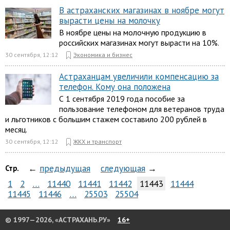
В астраханских магазинах в ноябре могут
вырасти цены на молочку
В ноябре цены на молочную продукцию в
российских магазинах могут вырасти на 10%.
30 сентября, 12:12
Экономика и бизнес
Астраханцам увеличили компенсацию за
телефон. Кому она положена
С 1 сентября 2019 года пособие за
пользование телефоном для ветеранов труда
и льготников с большим стажем составило 200 рублей в
месяц.
30 сентября, 12:12
ЖКХ и транспорт
←
предыдущая
следующая
→
Стр.
1
2
…
11440
11441
11442
11443
11444
11445
11446
…
25503
25504
© 1997—2026, «АСТРАХАНЬ.РУ»
16+