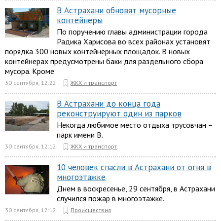
В Астрахани обновят мусорные
контейнеры
По поручению главы администрации города
Радика Харисова во всех районах установят
порядка 300 новых контейнерных площадок. В новых
контейнерах предусмотрены баки для раздельного сбора
мусора. Кроме
30 сентября, 12:22
ЖКХ и транспорт
В Астрахани до конца года
реконструируют один из парков
Некогда любимое место отдыха трусовчан –
парк имени В.
30 сентября, 12:12
ЖКХ и транспорт
10 человек спасли в Астрахани от огня в
многоэтажке
Днем в воскресенье, 29 сентября, в Астрахани
случился пожар в многоэтажке.
30 сентября, 12:12
Происшествия