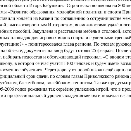
нской области Игорь Бабушкин. Строительство школы на 800 ме
мы «Развитие образования, молодёжной политики и спорта При
ставили коллеги из Казани по соглашению о сотрудничестве ме
екой, высокоскоростным Интернетом, возможностями удалённого
чебных пособий. Закуплена и расставлена мебель в столовой, ак
ых площадок для игровых видов спорта и с уличными тренажёра
луатацию?» – поинтересовался глава региона. По словам руков
на объекте, документы на ввод будут готовы 25 февраля. После
е, набирать педсостав и обслуживающий персонал. «С вводом э
олу, в которой сейчас учатся 1100 человек и будем иметь возмо
дносменное обучение». Через дорогу от новой школы ещё один с
фициальный срок сдачи, по словам главы Приволжского района Я
тболом, баскетболом, волейболом, теннисом. Также предусматри
05-2006 годов рождения так серьёзно увлеклись игрой, что в п
ски профессиональный уровень владения мячом и пожелал начал