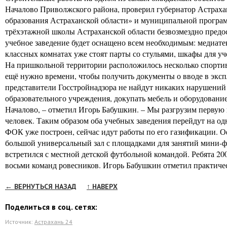
Началово Приволжского района, проверил губернатор Астраха
образования Астраханской области» и муниципальной програм
трёхэтажной школы Астраханской области безвозмездно предо
учебное заведение будет оснащено всем необходимым: медиат
классных комнатах уже стоят парты со стульями, шкафы для у
На пришкольной территории расположилось несколько спортивн
ещё нужно времени, чтобы получить документы о вводе в эксп
представители Госстройнадзора не найдут никаких нарушений 
образовательного учреждения, докупать мебель и оборудовани
Началово, – отметил Игорь Бабушкин. – Мы разгрузим первую шк
человек. Таким образом оба учебных заведения перейдут на о
ФОК уже построен, сейчас идут работы по его газификации. О
большой универсальный зал с площадками для занятий мини-фу
встретился с местной детской футбольной командой. Ребята 20
восьми команд ровесников. Игорь Бабушкин отметил практиче
← ВЕРНУТЬСЯ НАЗАД
↑ НАВЕРХ
Поделиться в соц. сетях:
Источник:
Астрахань 24