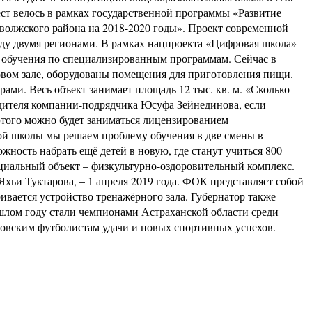
ст велось в рамках государственной программы «Развитие
волжского района на 2018-2020 годы». Проект современной
жду двумя регионами. В рамках нацпроекта «Цифровая школа»
 обучения по специализированным программам. Сейчас в
товом зале, оборудованы помещения для приготовления пищи.
ми. Весь объект занимает площадь 12 тыс. кв. м. «Сколько
одителя компании-подрядчика Юсуфа Зейнединова, если
 этого можно будет заниматься лицензированием
той школы мы решаем проблему обучения в две смены в
жность набрать ещё детей в новую, где станут учиться 800
оциальный объект – физкультурно-оздоровительный комплекс.
хьи Туктарова, – 1 апреля 2019 года. ФОК представляет собой
вается устройство тренажёрного зала. Губернатор также
рошлом году стали чемпионами Астраханской области среди
овским футболистам удачи и новых спортивных успехов.