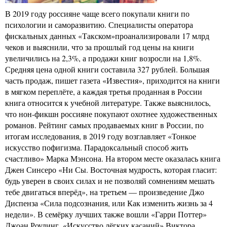
В 2019 году россияне чаще всего покупали книги по
психологии и саморазвитию. Специалисты оператора
фискальных данных «Такском»проанализировали 17 млрд
чеков и выяснили, что за прошлый год цены на книги
увеличились на 2,3%, а продажи книг возросли на 1,8%.
Средняя цена одной книги составила 327 рублей. Большая
часть продаж, пишет газета «Известия», приходится на книги
в мягком переплёте, а каждая третья проданная в России
книга относится к учебной литературе. Также выяснилось,
что нон-фикшн россияне покупают охотнее художественных
романов. Рейтинг самых продаваемых книг в России, по
итогам исследования, в 2019 году возглавляет «Тонкое
искусство пофигизма. Парадоксальный способ жить
счастливо» Марка Мэнсона. На втором месте оказалась книга
Джен Синсеро «Ни Сы. Восточная мудрость, которая гласит:
будь уверен в своих силах и не позволяй сомнениям мешать
тебе двигаться вперёд», на третьем — произведение Джо
Диспенза «Сила подсознания, или Как изменить жизнь за 4
недели». В семёрку лучших также вошли «Гарри Поттер»
Джоан Роулинг, «Искусство лёгких касаний» Виктора