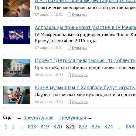
В Астрахани столичные реставраторы вос
Практически ювелирная работа по реставрации 
07 апреля, 18:31
Культура
Астраханцы принимают участие в IV Межре
IV Межрегиональный радиофестиваль "Голос Ка
Крыму, в сентябре 2015 года.
07 апреля, 13:31
Культура
Проект "Детская филармония" "О доблести, 
Проект «Карта Победы» представляет вашему 
06 апреля, 16:31
Культура
Юные музыканты г. Харабали будут играть
Лауреат различных международных и всероссийс
06 апреля, 13:01
Культура
←
предыдущая
следующая
→
Стр.
1
2
…
818
819
820
821
822
823
824
…
894