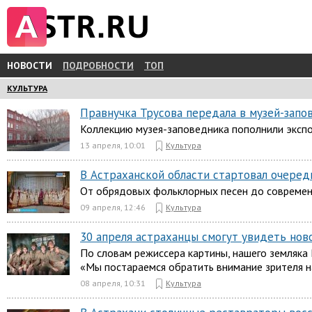
НОВОСТИ
ПОДРОБНОСТИ
ТОП
КУЛЬТУРА
Правнучка Трусова передала в музей-запо
Коллекцию музея-заповедника пополнили эксп
13 апреля, 10:01
Культура
В Астраханской области стартовал очеред
От обрядовых фольклорных песен до современ
09 апреля, 12:46
Культура
30 апреля астраханцы смогут увидеть нов
По словам режиссера картины, нашего земляка 
«Мы постараемся обратить внимание зрителя н
08 апреля, 10:31
Культура