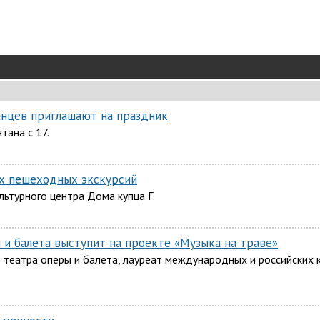
ханцев приглашают на праздник
тана с 17.
ых пешеходных экскурсий
льтурного центра Дома купца Г.
 и балета выступит на проекте «Музыка на траве»
го театра оперы и балета, лауреат международных и российских 