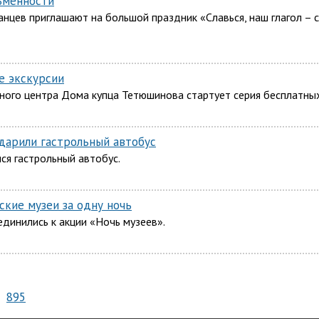
ьменности
нцев приглашают на большой праздник «Славься, наш глагол – с
е экскурсии
рного центра Дома купца Тетюшинова стартует серия бесплатны
дарили гастрольный автобус
ся гастрольный автобус.
ские музеи за одну ночь
единились к акции «Ночь музеев».
895