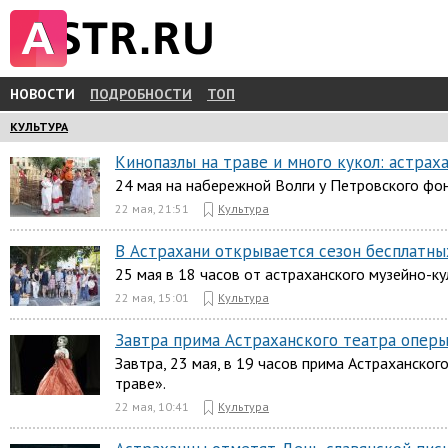
НОВОСТИ
ПОДРОБНОСТИ
ТОП
КУЛЬТУРА
Кинопазлы на траве и много кукол: астра
24 мая на набережной Волги у Петровского фон
22 мая, 21:51
Культура
В Астрахани открывается сезон бесплатн
25 мая в 18 часов от астраханского музейно-ку
22 мая, 15:01
Культура
Завтра прима Астраханского театра оперы
Завтра, 23 мая, в 19 часов прима Астраханско
траве».
22 мая, 10:41
Культура