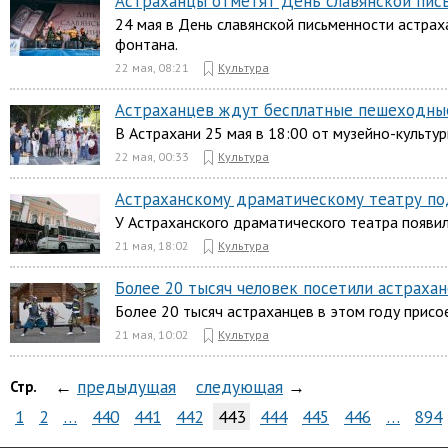
Астраханцы отметят День славянской пис
24 мая в День славянской письменности астраха
фонтана.
22 мая, 08:21
Культура
Астраханцев ждут бесплатные пешеходны
В Астрахани 25 мая в 18:00 от музейно-культу
22 мая, 00:33
Культура
Астраханскому драматическому театру по
У Астраханского драматического театра появил
21 мая, 18:02
Культура
Более 20 тысяч человек посетили астрахан
Более 20 тысяч астраханцев в этом году присо
21 мая, 10:02
Культура
←
предыдущая
следующая
→
Стр.
1
2
…
440
441
442
443
444
445
446
…
894